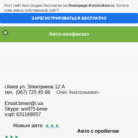
Этот сайт был создан бесплатно на
Homepage-Konstruktor.ru
. Хотите
тоже иметь собственный сайт?
ЗАРЕГИСТРИРОВАТЬСЯ БЕСПЛАТНО
Авто-конфискат
г.Киев ул. Электриков 12 А
тел. (067) 725 45 86
Олег Анатольевич
Email:bmwi@i.ua
Skype: wolf75-bmw
icq#: 631169057
Новые авто
►►►
Авто с пробегом
►►►